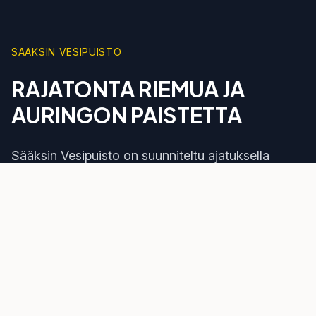
SÄÄKSIN VESIPUISTO
RAJATONTA RIEMUA JA
AURINGON PAISTETTA
Sääksin Vesipuisto on suunniteltu ajatuksella
yhdistää vesileikkejä, rentoutumista ja perheen
yhdessäoloa. Tarjoamme monipuolisen valikoiman
vesileikkejä ja aktiviteetteja, jotka sopivat
kaikenikäisille.
Tule nauttimaan kesästä meidän kanssamme ja
luo unohtumattomia muistoja koko perheen
kanssa!