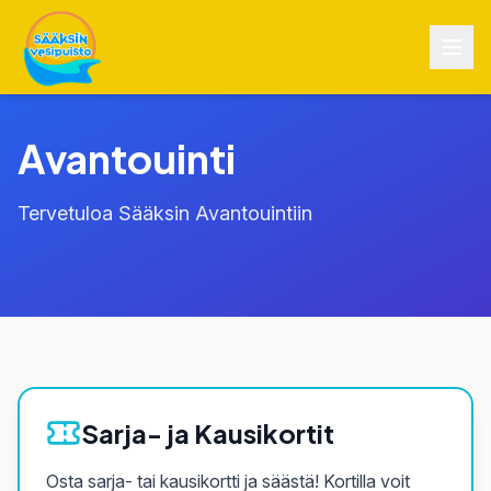
Avantouinti
Tervetuloa Sääksin Avantouintiin
Sarja- ja Kausikortit
Osta sarja- tai kausikortti ja säästä! Kortilla voit