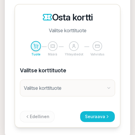
Osta kortti
Valitse korttituote
Tuote
Määrä
Yhteystiedot
Vahvistus
Valitse korttituote
Valitse korttituote
Edellinen
Seuraava