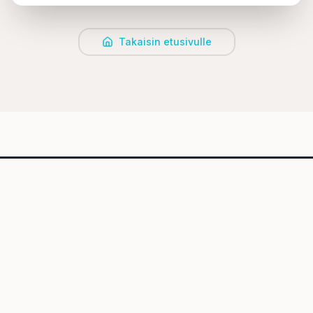
Takaisin etusivulle
Sääksin Vesipuisto
Tervetuloa Sääksin Vesipuistoon – täydelliseen paikkaan
koko perheen hauskanpitoon!
Osoite:
Sääksjärventie 30
05200 Kiljava