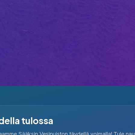
ella tulossa
mme Sääksin Vesipuiston täydellä voimalla! Tule naut