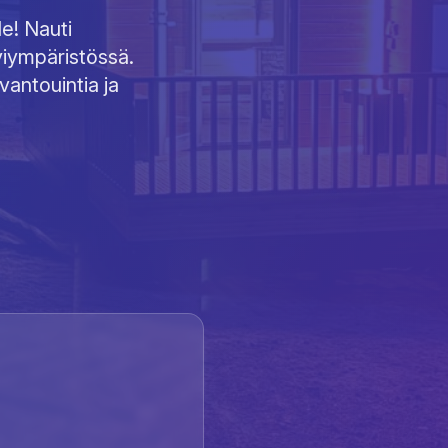
le! Nauti
viympäristössä.
antouintia ja