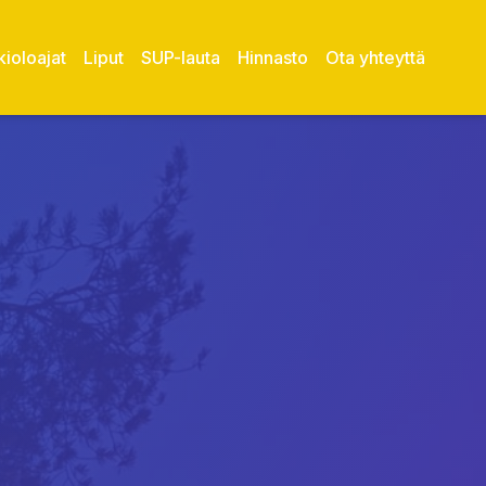
ioloajat
Liput
SUP-lauta
Hinnasto
Ota yhteyttä
una