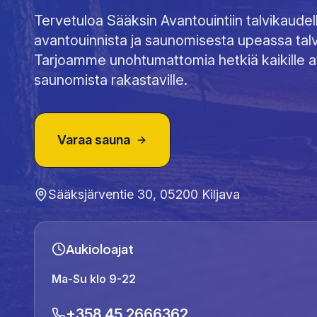
Tervetuloa Sääksin Avantouintiin talvikaudel
avantouinnista ja saunomisesta upeassa tal
Tarjoamme unohtumattomia hetkiä kaikille av
saunomista rakastaville.
Varaa sauna
Sääksjärventie 30, 05200 Kiljava
Aukioloajat
Ma-Su klo 9-22
+358 45 2666362