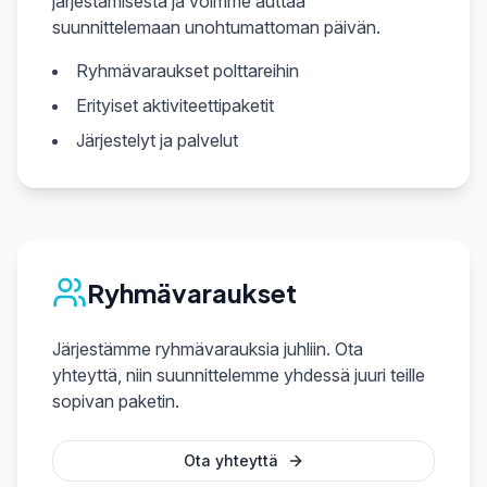
järjestämisestä ja voimme auttaa
suunnittelemaan unohtumattoman päivän.
Ryhmävaraukset polttareihin
Erityiset aktiviteettipaketit
Järjestelyt ja palvelut
Ryhmävaraukset
Järjestämme ryhmävarauksia juhliin. Ota
yhteyttä, niin suunnittelemme yhdessä juuri teille
sopivan paketin.
Ota yhteyttä