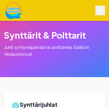
Synttärit & Polttarit
Juhli syntymäpäivää tai polttareita Sääksin
Vesipuistossa!
Synttärijuhlat